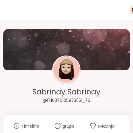
Sabrinay Sabrinay
@1716370105973551_76
Timeline
grupe
sviđanja