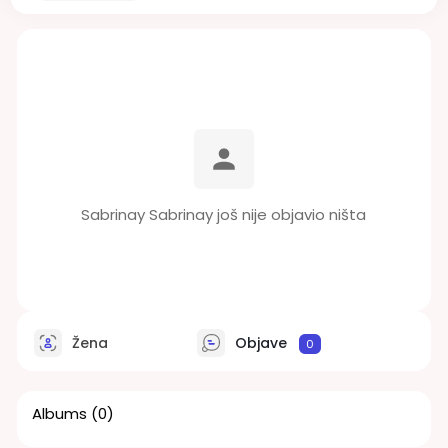
Sabrinay Sabrinay još nije objavio ništa
Žena
Objave
0
Albums
(0)