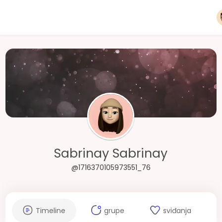
Sabrinay Sabrinay
@1716370105973551_76
Timeline
grupe
sviđanja