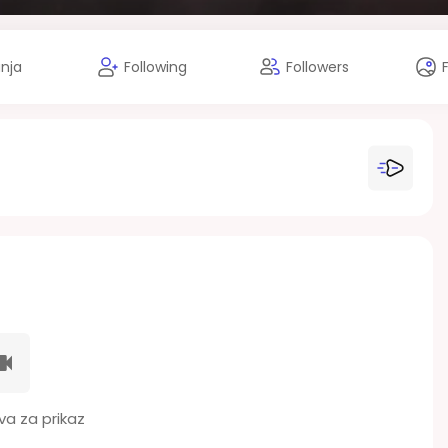
anja
Following
Followers
a za prikaz