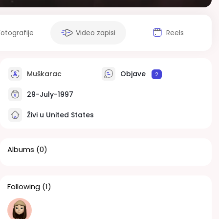
Fotografije
Video zapisi
Reels
Muškarac
Objave
2
29-July-1997
Živi u United States
Albums
(0)
Following
(1)