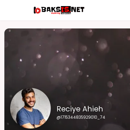
Reciye Ahieh
@1715344835929010_74