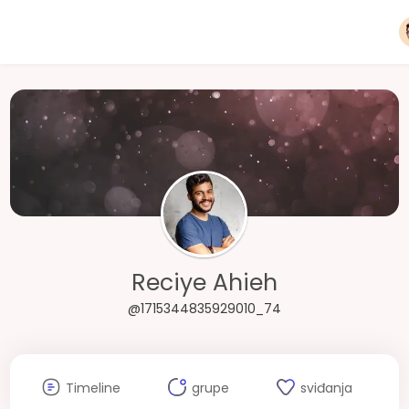
Reciye Ahieh
@1715344835929010_74
Timeline
grupe
sviđanja