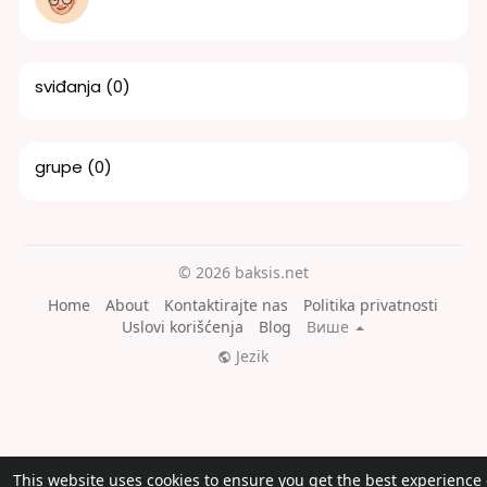
sviđanja
(0)
grupe
(0)
© 2026 baksis.net
Home
About
Kontaktirajte nas
Politika privatnosti
Uslovi korišćenja
Blog
Више
Jezik
This website uses cookies to ensure you get the best experience