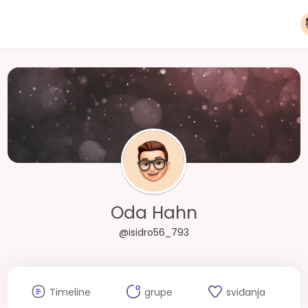
Oda Hahn
@isidro56_793
Timeline
grupe
sviđanja