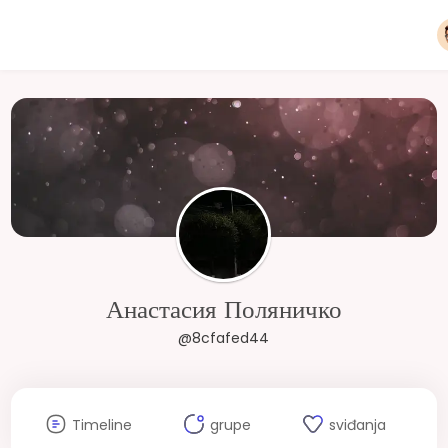
Анастасия Поляничко
@8cfafed44
Timeline
grupe
sviđanja