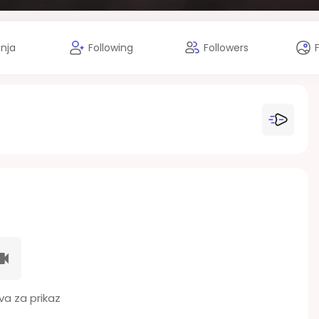
anja
Following
Followers
a za prikaz