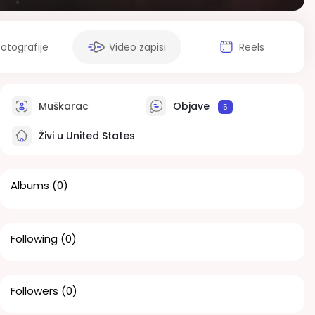
Fotografije
Video zapisi
Reels
Muškarac
Objave
5
Živi u United States
Albums
(0)
Following
(0)
Followers
(0)