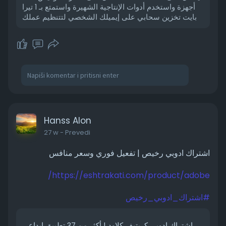
أجهزة واستخدم أدوات الإنتاجية الشهيرة واستمتع بـ 1 تيرا
بايت تخزين سحابي على إيميلك الشخصي لتتنظيم عملك
Hanss Alon
27 w
- Prevedi
اشتراك ادوبي رخيص | تفعيل فوري وسعر منافس
https://eshtrakati.com/product/adobe/
#اشتراك_ادوبي_رخيص
اشتراك ادوبي كريتيف كلاود | أكثر من 37 تطبيق إبداعي