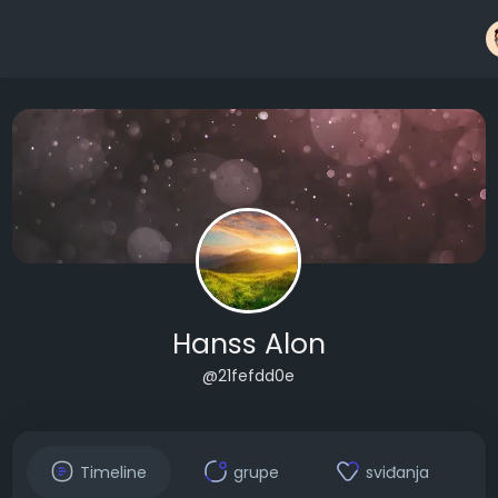
Hanss Alon
@21fefdd0e
Timeline
grupe
sviđanja