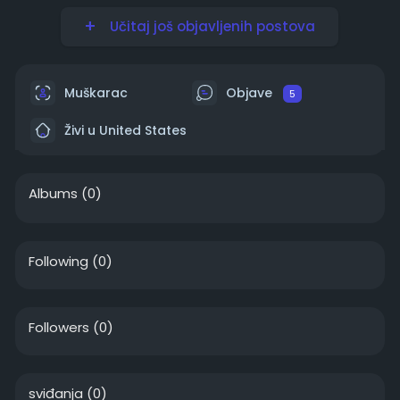
Učitaj još objavljenih postova
Muškarac
Objave
5
Živi u United States
Albums
(0)
Following
(0)
Followers
(0)
sviđanja
(0)