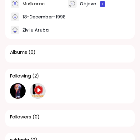
Muškarac
Objave
1
18-December-1998
Živi u Aruba
Albums
(0)
Following
(2)
Followers
(0)
sviđanja
(0)