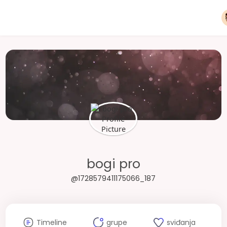
bogi pro
@1728579411175066_187
Timeline
grupe
sviđanja