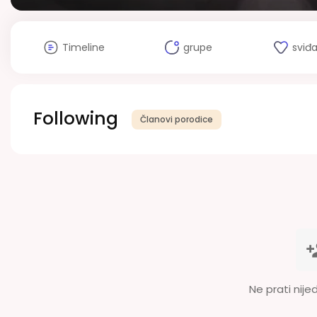
Timeline
grupe
sviđ
Following
Članovi porodice
Ne prati nije