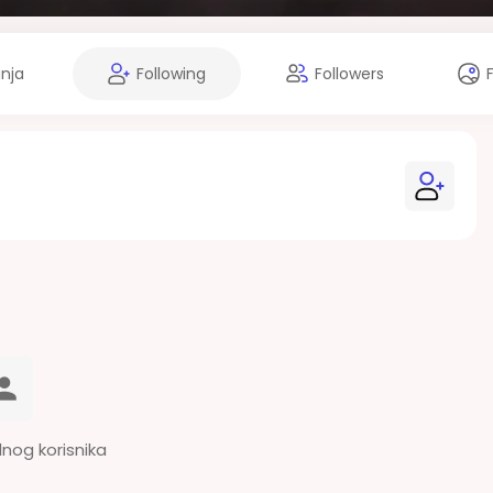
anja
Following
Followers
dnog korisnika