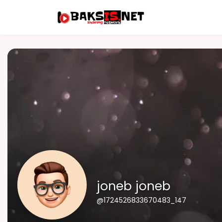
joneb joneb
@1724526833670483_147