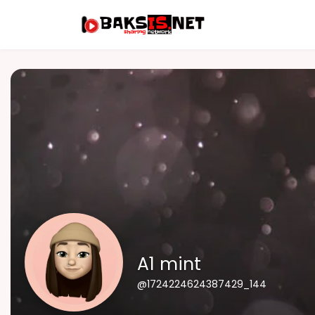
A1 mint
@1724224624387429_144