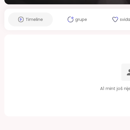
Timeline
grupe
sviđ
A1 mint još nij