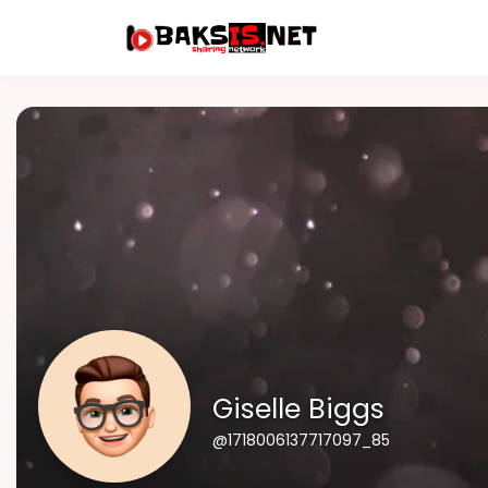
Giselle Biggs
@1718006137717097_85