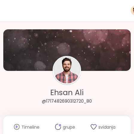
Ehsan Ali
@1717482690312720_80
Timeline
grupe
sviđanja