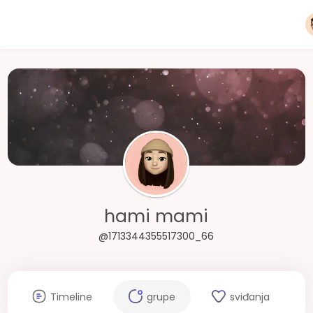
hami mami
@1713344355517300_66
Timeline
grupe
sviđanja