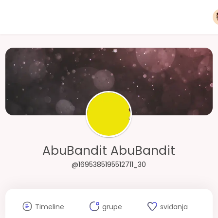
AbuBandit AbuBandit
@1695385195512711_30
Timeline
grupe
sviđanja