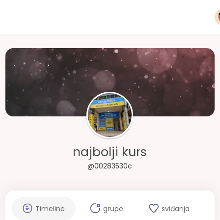
najbolji kurs
@00283530c
Timeline
grupe
sviđanja