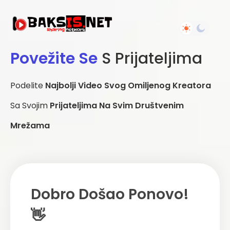
Povežite Se
S Prijateljima
Podelite
Najbolji Video Svog Omiljenog Kreatora
Sa Svojim
Prijateljima Na Svim Društvenim
Mrežama
Dobro Došao Ponovo!
👋