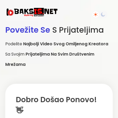
Povežite Se
S Prijateljima
Podelite
Najbolji Video Svog Omiljenog Kreatora
Sa Svojim
Prijateljima Na Svim Društvenim
Mrežama
Dobro Došao Ponovo!
👋