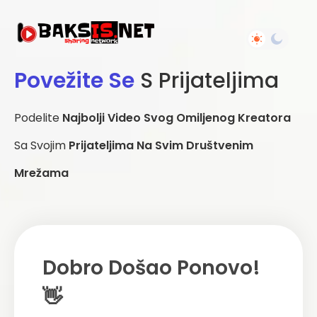
Povežite Se
S Prijateljima
Podelite
Najbolji Video Svog Omiljenog Kreatora
Sa Svojim
Prijateljima Na Svim Društvenim
Mrežama
Dobro Došao Ponovo!
👋