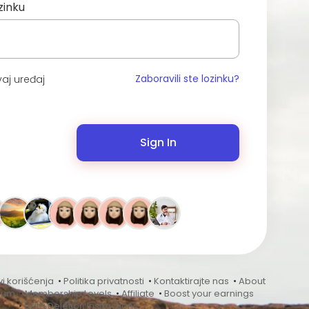
zinku
Zaboravili ste lozinku?
aj uređaj
Sign In
vi korišćenja
•
Politika privatnosti
•
Kontaktirajte nas
•
About
rum
•
Membership Levels
•
Affiliate
•
Boost your earnings
•
Data Deletion Instructions