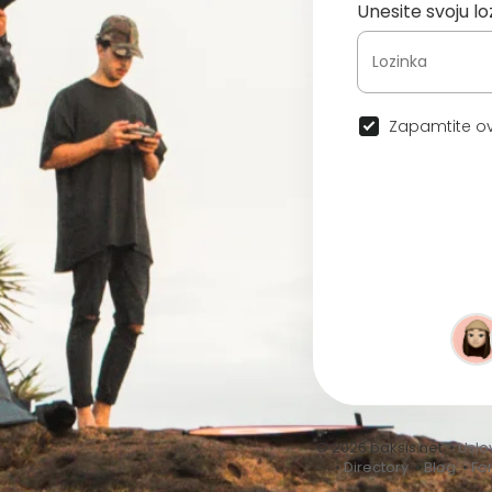
Unesite svoju lo
Zapamtite ov
© 2026 baksis.net •
Uslo
•
Directory
•
Blog
•
Fo