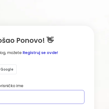
ošao Ponovo! 👋
log, možete
Registruj se ovde!
orisničko ime