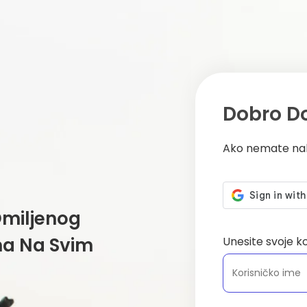
Dobro D
Ako nemate na
Omiljenog
ima Na Svim
Unesite svoje k