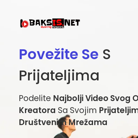
Povežite Se
S
Prijateljima
Podelite
Najbolji Video Svog 
Kreatora
Sa Svojim
Prijatelj
Društvenim Mrežama