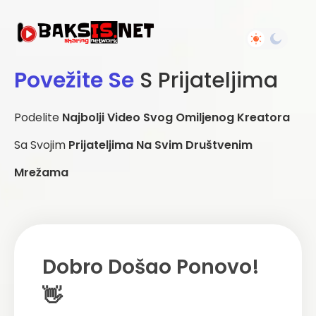
Povežite Se
S Prijateljima
Podelite
Najbolji Video Svog Omiljenog Kreatora
Sa Svojim
Prijateljima Na Svim Društvenim
Mrežama
Dobro Došao Ponovo!
👋