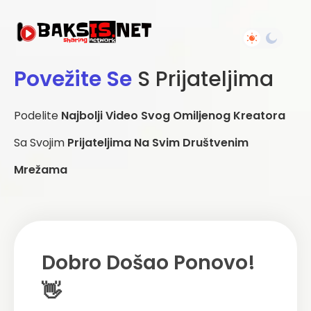
Povežite Se
S Prijateljima
Podelite
Najbolji Video Svog Omiljenog Kreatora
Sa Svojim
Prijateljima Na Svim Društvenim
Mrežama
Dobro Došao Ponovo!
👋