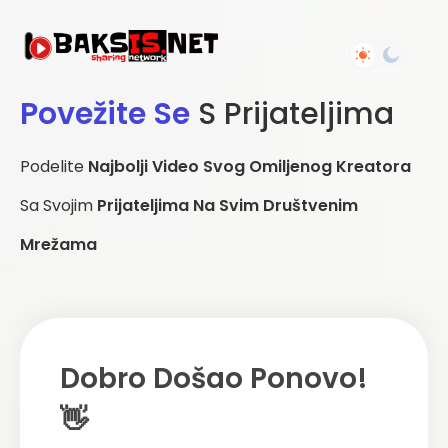
Povežite Se
S Prijateljima
Podelite
Najbolji Video Svog Omiljenog Kreatora
Sa Svojim
Prijateljima Na Svim Društvenim
Mrežama
Dobro Došao Ponovo!
👋