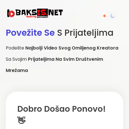
Povežite Se
S Prijateljima
Podelite
Najbolji Video Svog Omiljenog Kreatora
Sa Svojim
Prijateljima Na Svim Društvenim
Mrežama
Dobro Došao Ponovo!
👋