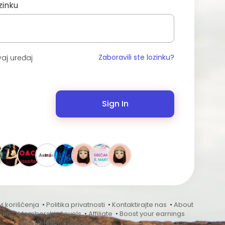
zinku
Zaboravili ste lozinku?
aj uređaj
Sign In
vi korišćenja
•
Politika privatnosti
•
Kontaktirajte nas
•
About
rum
•
Membership Levels
•
Affiliate
•
Boost your earnings
•
Data Deletion Instructions