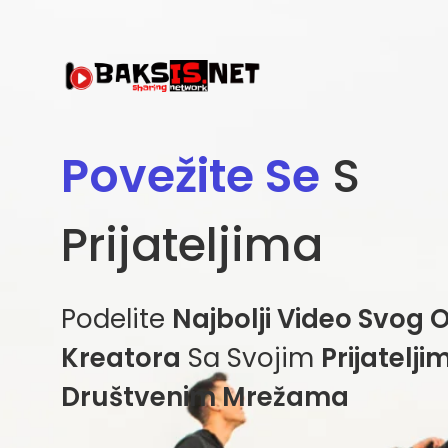
Povežite Se
S
Prijateljima
Podelite
Najbolji Video Svog 
Kreatora
Sa Svojim
Prijatelj
Društvenim Mrežama