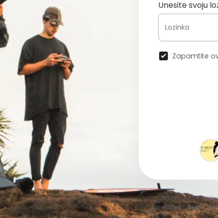
Unesite svoju lo
Zapamtite ov
© 2026 baksis.net •
Uslo
•
Directory
•
Blog
•
Fo