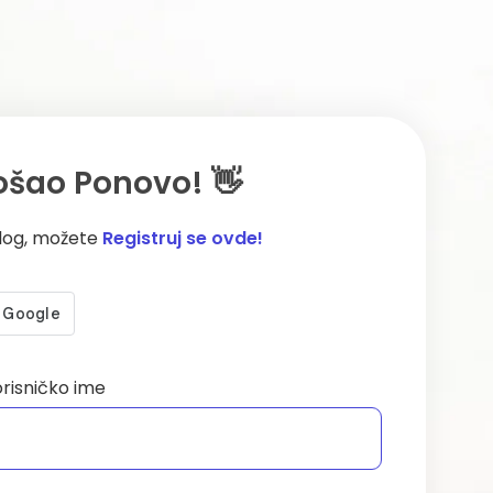
ošao Ponovo! 👋
log, možete
Registruj se ovde!
orisničko ime