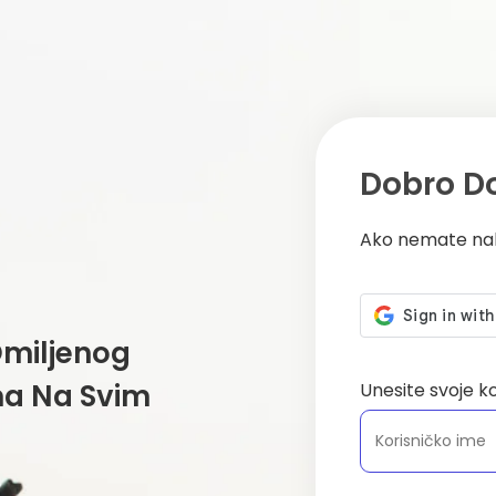
Dobro D
Ako nemate na
Omiljenog
ima Na Svim
Unesite svoje k