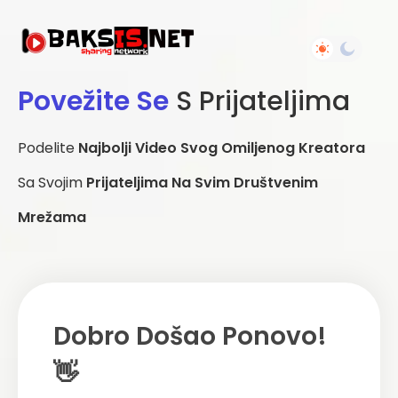
Povežite Se
S Prijateljima
Podelite
Najbolji Video Svog Omiljenog Kreatora
Sa Svojim
Prijateljima Na Svim Društvenim
Mrežama
Dobro Došao Ponovo!
👋